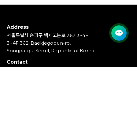
Address
서울특별시 송파구 백제고분로 362 3~4F
3~4F 362, Baekjegobun-ro,
Songpa-gu, Seoul, Republic of Korea
Contact
TEL : 1544-1853, 1544-1353
FAX : 02-3447-0700
E-mail : info@ideakey.co.kr
(주)아이디어키
대표이사 : 안정윤
사업자등록번호 : 220‍-87-07893
통신판매업신고번호 : 2023-서울송파-5801호
개인정보책임자 : 백창인
Copyright (C) IDEAKEY INC. All Rights Reserved.