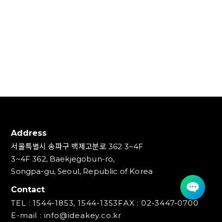
Address
서울특별시 송파구 백제고분로 362 3~4F
3~4F 362, Baekjegobun-ro,
Songpa-gu, Seoul, Republic of Korea
Contact
TEL : 1544-1853, 1544-1353
FAX : 02-3447-0700
E-mail : info@ideakey.co.kr