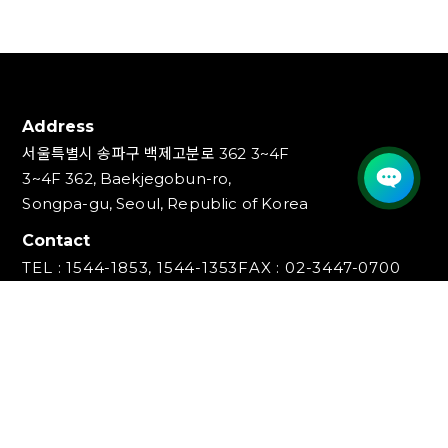
Address
서울특별시 송파구 백제고분로 362 3~4F
3~4F 362, Baekjegobun-ro,
Songpa-gu, Seoul, Republic of Korea
Contact
TEL : 1544-1853, 1544-1353
FAX : 02-3447-0700
E-mail : info@ideakey.co.kr
(주)아이디어키
대표이사 : 안정윤
사업자등록번호 : 220‍-87-07893
통신판매업신고번호 : 2023-서울송파-5801호
개인정보책임자 : 백창인
Copyright (C) IDEAKEY INC. All Rights Reserved.