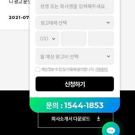
니 광고 운영에 참고 부탁드립니다. 자세한 내용은
아래 안내 사항을 통해 확인해 주시기 바랍니다. ■
적용일 : 2021년 7월 27일(화) ■ 적용 사항 디바이
2021-07-26
광고매체 선택
스게재지면상세 위치소재 노출일PC 다음 로그인
창 하단7/27 적용 예정 - PC 다음의 로그인 창 하단
에 '아웃스트림' 형태의 동영상 광고가 노출됩니다.-
동영상 광고는 무음 상태로 자동 재생됩니다. (사운
지
드 조절 가능)- 가능한 모든 디바이스 / 지면 노출 선
택 시에도 PC 다음의 로그인 창 하단에 광고가 노출
됩니다. ■ 적용 시안 상기내용 확인후 문의사항
개인정보 수집 및 이용에 동의합니다.
[자세히]
있으신 경우,담당자 혹은 왼쪽 하단 대표전화(1544-
1853)로 전화주시면, 정확하고 친절히 답해 드리겠
신청하기
습니다.
1544-1853
문의 :
회사소개서 다운로드