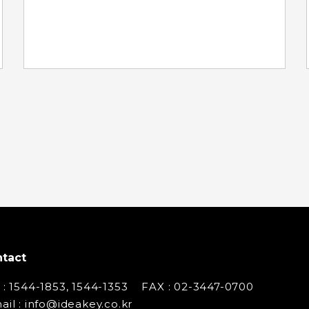
tact
 : 1544-1853, 1544-1353
FAX : 02-3447-0700
ail : info@ideakey.co.kr