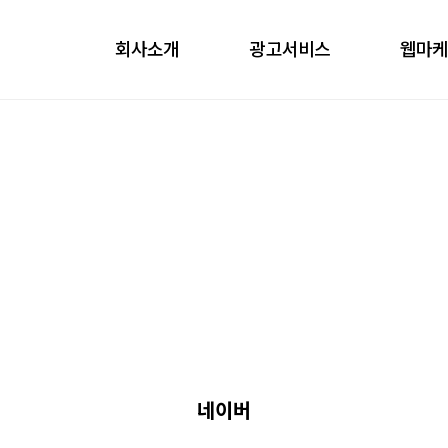
회사소개
광고서비스
웹마
obile
ontents
nfluencer
언론홍보
네이버