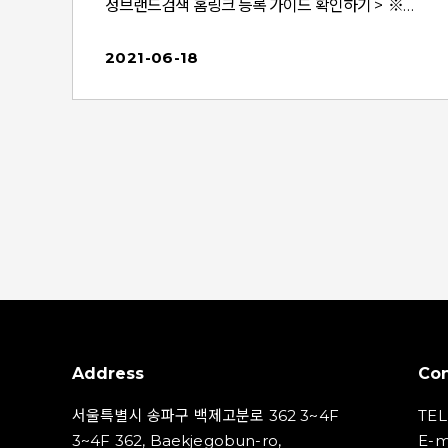
정브랜드검색 홈링크 등록 가이드 확인하기 > ※
■
참고 ※향후 신규로 등록될 소재에 해당되며, 신규
02
로 등록할 시 위 안내된 사이즈로 등록 바랍니다. 기
2021-06-18
진
등록된 또는 노출되고 있는 소재엔 영향이 없음을
참고드립니다. ■ 적용 시점
면
비
형
보
에
,
로
합
Address
Con
카
서울특별시 송파구 백제고분로 362 3~4F
TEL
않
3~4F 362, Baekjegobun-ro,
E-m