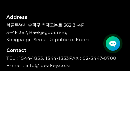
Address
서울특별시 송파구 백제고분로 362 3~4F
3~4F 362, Baekjegobun-ro,
Songpa-gu, Seoul, Republic of Korea
Contact
TEL : 1544-1853, 1544-1353
FAX : 02-3447-0700
E-mail : info@ideakey.co.kr
(주)아이디어키
대표이사 : 안정윤
사업자등록번호 : 220‍-87-07893
통신판매업신고번호 : 2023-서울송파-5801호
개인정보책임자 : 백창인
Copyright (C) IDEAKEY INC. All Rights Reserved.