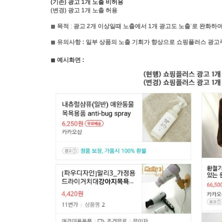
(
기존
)
광고
1
개
노출
비허용
(
변경
)
광고
1
개
노출
허용
◼︎
목적
:
광고
2
개
이상일때
노출에서
1
개
광고도
노출
’
로
완화하
◼︎
유의사항
: 일부 상품의
노출
기회가
향상으로
쇼핑플러스
광고
◼︎
예시화면
: