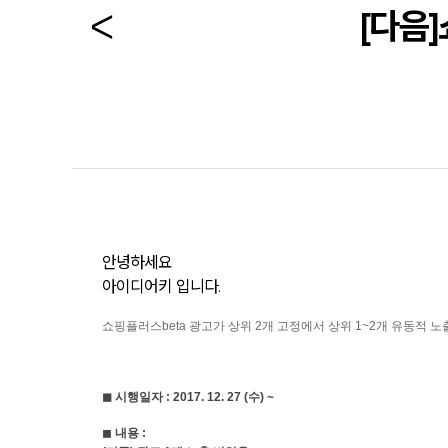
[다음
안녕하세요
아이디어키 입니다.
쇼핑플러스
beta
광고
가 상위 2개 고정에서
상위 1~2개 유동적 노
◼︎ 시행일자 :
2017. 12. 27 (
수
) ~
◼︎
내용 :