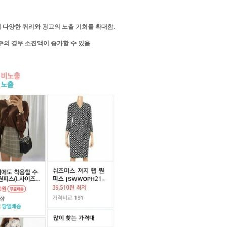
여
다양한
쿼리와
광고의
노출
기회를
확대함
.
주의
경우
소진액이
증가할
수
있음
.