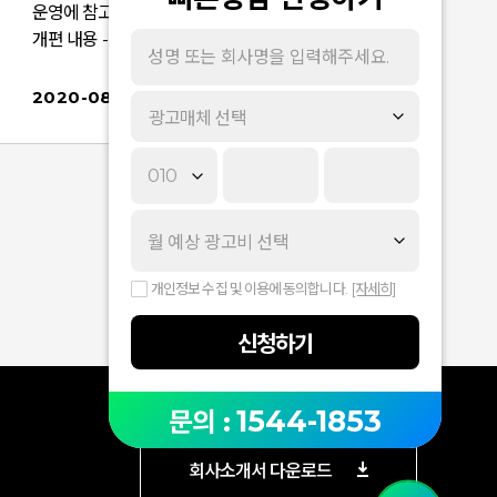
운영에 참고하시기 바랍니다■ 진행 일정 ■ 주요
개편 내용 - 검색품질 개선을 위해 카테고리 유사 상
품군 및 카테고리명 재정비 · 생활/건강 > 문구/사무
용품 · 생활/건강 > 반려동물 · 생활/건강 > 욕실용
2020-08-10
광고매체 선택
품 · 가구/인테리어 > DIY자재/용품 외 - 취급 카테
고리가 없던 상품군 카테고리 생성 · 식품>건강식
품>영양제 >크릴오일 · 디지털/가전 > 생활가전>세
탁기>세탁기부품 1) 카테고리 생성2) 카테고
리 변경 3) 카테고리 삭제 !카테고리가 변경되
면 이미 등록된 상품들 중 일부는 더 적합한 카테고
리로 순차적으로 이관됩니다- .상기내용 확인후 문
개인정보 수집 및 이용에 동의합니다.
[자세히]
의사항 있으시면
신청하기
1544-1853
문의 :
회사소개서 다운로드