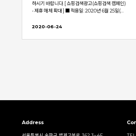
하시기 바랍니다. [ 쇼핑검색광고(쇼핑검색 캠페인)
- 제휴 매체 확대 ] ■ 적용일: 2020년 6월 25일(목)
■ 적용 내용: '중고나라-모바일' 페이지 내 쇼핑검색
광고(쇼핑검색 캠페인) 노출 ■ 확대 매체 및 내용
2020-06-24
상세: 중고나라-모바일 ㅣhttps://m.joongna.co
m- 매체 소개 : 국내 최대 중고상품 거래 사이트- 광
컨
고 노출 영역 및 개수 : 검색결과 페이지 하단 최대 6
개 광고 노출- 광고 노출 형태: '이미지', '가격', '상품
노
명' 등※ 알아두세요!- 제휴 사이트의 광고 기본 노출
가
설정은 "노출(ON)" 입니다.- 모든 매체 혹은 모바일
매체/파트너 매체 노출을 선택하신 경우 2020년 6
월 25일(목) 이후 해당 매체로 노출되기 시작하오
를
니, 원하지 않는 광고주께서는 2020년 6월 18일
E
(목)에 광고시스템 접속 후 [쇼핑검색광고 캠페인 >
만
광고그룹 > 광고그룹 수정 > 고급옵션 > 매체 > 노출
릴
매체 유형 선택 > 노출 제한 매체 설정하기]를 통해
설정해 주시기 바랍니다이외의 문의사항 있으시면
Address
Con
담당자 혹은 왼쪽 하단 대표전화(1544-1853)로 전
츠
화주시면, 정확하고 친절히 답해 드리겠습니다.
서울특별시 송파구 백제고분로 362 3~4F
TEL