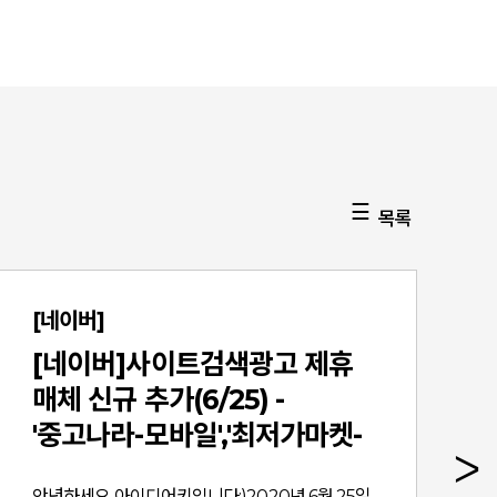
목록
[네이버]
[네이버]사이트검색광고 제휴
매체 신규 추가(6/25) -
'중고나라-모바일','최저가마켓-
모바일'
안녕하세요 아이디어키입니다:)2020년 6월 25일