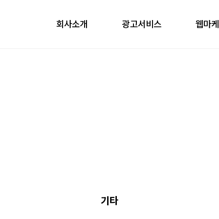
회사소개
광고서비스
웹마
obile
ontents
nfluencer
언론홍보
기타