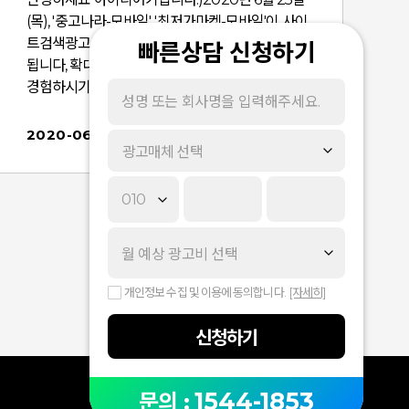
(목), '중고나라-모바일', '최저가마켓-모바일'이 사이
트검색광고(파워링크 캠페인)의 제휴 매체로 추가
빠른상담 신청하기
됩니다, 확대된 영역을 통해 보다 높은 광고 효과를
경험하시기 바랍니다. [ 사이트검색광고(파워링크
캠페인) 제휴 매체 확대 ]■ 적용일: 2020년 6월 25
일(목)■ 적용 내용: '중고나라-모바일', '최저가마켓-
2020-06-24
광고매체 선택
모바일' 페이지 내 사이트검색광고(파워링크 캠페
인) 노출■ 확대 매체 및 내용 상세: 중고나라-모바
일ㅣhttps://m.joongna.com- 매체 소개 : 국내 최
대 중고상품 거래 사이트- 광고 노출 영역 및 개수 :
가
상품상세페이지 중단 파워링크광고 최대 5개 노출-
광고 노출 형태: '타이틀', 'url', '설명문구', '이미지'최
저가마켓-모바일 ㅣhttp://cjgmarket.co.kr/shop
개인정보 수집 및 이용에 동의합니다.
[자세히]
- 매체 소개 : 최저가 쇼핑몰, 가성비 상품, 식품, 생활
용품, 가전, 화장품, 유아용품 등 가격정보 제공- 광
신청하기
고 노출 영역 및 개수 : 검색결과, 카테고리 페이지
상단 및 상품상세 페이지 하단 최대 4개 광고 노출-
광고 노출 형태: '타이틀', 'url', '설명문구', '이미지'※
1544-1853
문의 :