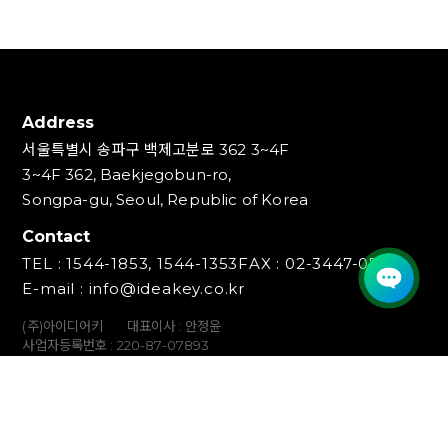
Address
서울특별시 송파구 백제고분로 362 3~4F
3~4F 362, Baekjegobun-ro,
Songpa-gu, Seoul, Republic of Korea
Contact
TEL : 1544-1853, 1544-1353
FAX : 02-3447-0700
E-mail : info@ideakey.co.kr
(주)아이디어키
대표이사 : 안정윤
사업자등록번호 : 220‍-87-07893
통신판매업신고번호 : 2023-서울송파-5801호
개인정보책임자 : 백창인
Copyright (C) IDEAKEY INC. All Rights Reserved.