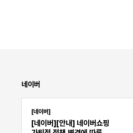
네이버
[네이버]
[네이버][안내] ​네이버쇼핑
)
가퇴점 정책 변경에 따른