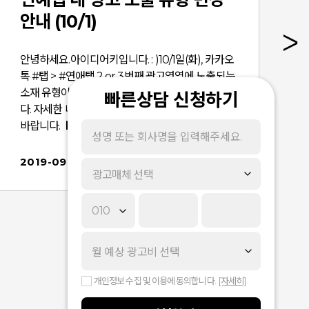
안내 (10/1)
안녕하세요.아이디어키입니다. : )10/1일(화), 카카오
톡 #탭 > #연애탭 2 or 3번째 광고영역에 노출되는
소재 유형이 변경될 예정이어 사전 안내드립니
빠른상담 신청하기
다. 자세한 내용은 아래 안내사항을 참고해 주시기
바랍니다. ■ 변경 사항 안내 1. 적용일 : 2019년 10
월 01일 (화) - (적용 예정) 2. 적용 내용 : #연예탭 2
or 3번째 광고영역 썸네일피드 소재 유형으로 변
2019-09-30
광고매체 선택
경 게재지면 상세위치변경 전 변경 후 카카오톡 카
카오톡 #탭 > #연예탭 2 or 3번째 영역 이미지피드,
동영상피드 썸네일피드 3. 적용 대상 (1) 노출
용
위치 : 카카오톡(8.4.5 버전 이상) > #탭 > #연예
탭 (2 또는 3번째 광고영역) (2) 노출 방법
① 광고 목적 : 목적 설정 없이 광고하기, 웹사이트
방문 늘리기, 전환 늘리기, 카카오 친구 늘리기
개인정보 수집 및 이용에 동의합니다.
[자세히]
② 디바이스 및 게재지면 설정 : 디바이스 - 모바
일, 전체 / 게재지면 - 카카오톡, 전체 ③ 소재