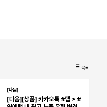
목록
[다음]
[다음][상품] 카카오톡 #탭 > #
연예탭 내 광고 노출 유형 변경