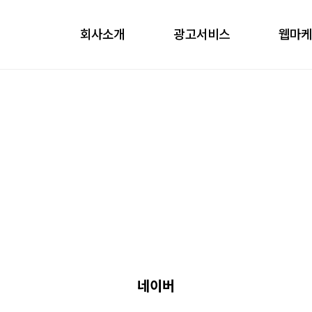
회사소개
광고서비스
웹마
obile
ontents
nfluencer
언론홍보
네이버