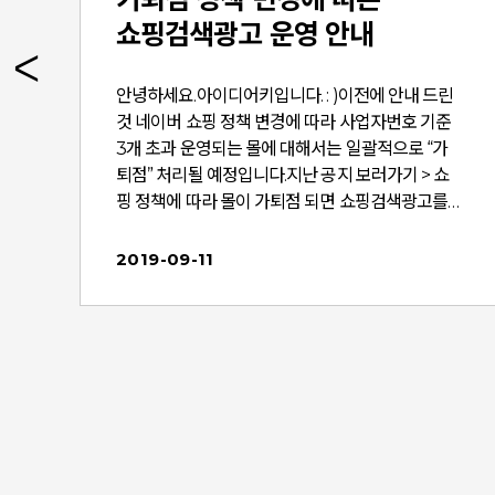
쇼핑검색광고 운영 안내
안녕하세요.아이디어키입니다. : )이전에 안내 드린
것 네이버 쇼핑 정책 변경에 따라 ​사업자번호 기준
되
3개 초과 운영되는 몰에 대해서는 일괄적으로 “가
퇴점” 처리될 예정입니다.지난 공지 보러가기 > 쇼
나
핑 정책에 따라 몰이 가퇴점 되면 쇼핑검색광고를
니
더 이상 집행하실 수 없으니 광고주님들께서는 판
매에 불편함이 없으시도록 ‘상품수’와 ‘몰수’를 적용
2019-09-11
일전까지 미리 조정해주시길 바랍니다.​​- 적용일 : 2
019년 9월 18일(수) - 적용 내용 : 사업자번호 기준 3
가
개 초과 운영되는 몰에 대해서 일괄적으로 “가퇴점”
처리■ 참고사항: ‘상품수’ & ‘몰수’ 정책 변경내용 관
련 문의사항은 쇼핑파트너존 > 문의/공지 > 상담분
플
류(상품관리) > 상품수/몰수 관련 문의로 접수해주
시길 바랍니다.이외의 문의사항 있으시면담당자 혹
플
은 왼쪽 하단 대표전화(1544-1853)로 전화주시면,
정확하고 친절히 답해 드리겠습니다.