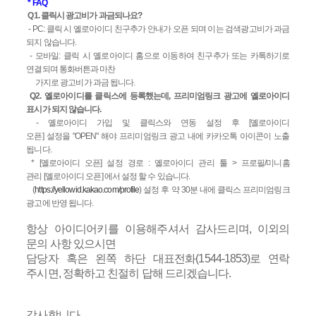
* FAQ
Q1.
클릭시 광고비가 과금되나요
?
- PC:
클릭 시 옐로아이디 친구추가 안내가 오픈 되며 이는 검색광고비가 과금
되지 않습니다
.
-
모바일
:
클릭 시 옐로아이디 홈으로 이동하여 친구추가 또는 카톡하기로
연결되며 통화버튼과 마찬
가지로 광고비가 과금 됩니다
.
Q2.
옐로아이디를 클릭스에 등록했는데
,
프리미엄링크 광고에 옐로아이디
표시가 되지 않습니다
.
-
옐로아이디 가입 및 클릭스와 연동 설정 후
[
옐로아이디
오픈
]
설정을
"OPEN"
해야 프리미엄링크 광고 내에 카카오톡 아이콘이 노출
됩니다
.
* [
옐로아이디 오픈
]
설정 경로
:
옐로아이디 관리 툴
>
프로필
/
미니홈
관리
[
옐로아이디 오픈
]
에서 설정 할 수 있습니다
.
(
https://yellowid.kakao.com/profile
)
설정 후 약
30
분 내에 클릭스 프리미엄링크
광고에 반영 됩니다
.
항상 아이디어키를 이용해주셔서 감사드리며, 이외의
문의 사항 있으시면
담당자 혹은 왼쪽 하단 대표전화(1544-1853)로 연락
주시면, 정확하고 친절히 답해 드리겠습니다.
감사합니다.