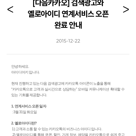
[다음카카오] 검색광고와
옐로아이디 연계서비스 오픈
완료 안내
2015-12-22
안녕하세요.
아이디어키 입니다.
현재 진행하고 있는 다음 검색광고에 카카오톡 아이콘이 노출을 통해
“
카카오톡으로 고객과 실시간으로 상담하는
”
모바일 커뮤니케이션 확대할 수
있는 기회를 제공합니다
.
1.
연계서비스 오픈 일자
: 3
월
31
일 화요일
2.
옐로아이디란
?
1)
고객과 소통 할 수 있는 카카오톡의 비즈니스 아이디 입니다
.
2)
옐로아이디를 통해 쿠폰
,
할인
,
가게 정보
,
예약을 카카오톡으로 쉽게 주고