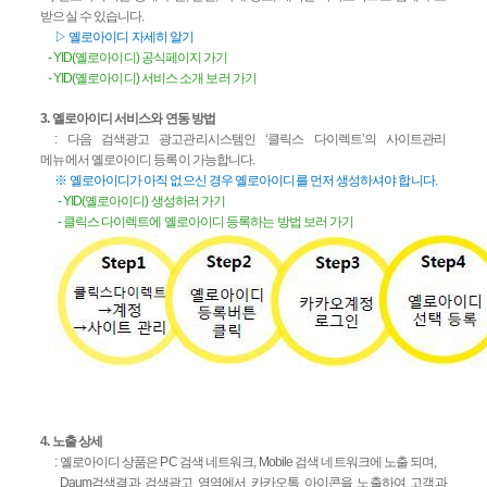
받으실 수 있습니다
.
▷ 옐로아이디 자세히 알기
- YID(
옐로아이디
)
공식페이지 가기
- YID(
옐로아이디
)
서비스 소개 보러 가기
3.
옐로아이디 서비스와 연동 방법
:
다음 검색광고 광고관리시스템인
‘
클릭스 다이렉트
’
의 사이트관리
메뉴에서 옐로아이디 등록이
가능합니다
.
※ 옐로아이디가 아직 없으신 경우 옐로아이디를 먼저 생성하셔야 합니다
.
- YID(
옐로아이디
)
생성하러 가기
-
클릭스 다이렉트에 옐로아이디 등록하는 방법 보러 가기
4.
노출 상세
:
옐로아이디 상품은
PC
검색 네트워크
, Mobile
검색 네트워크에 노출 되며
,
Daum
검색결과 검색광고 영역에서 카카오톡 아이콘을 노출하여 고객과