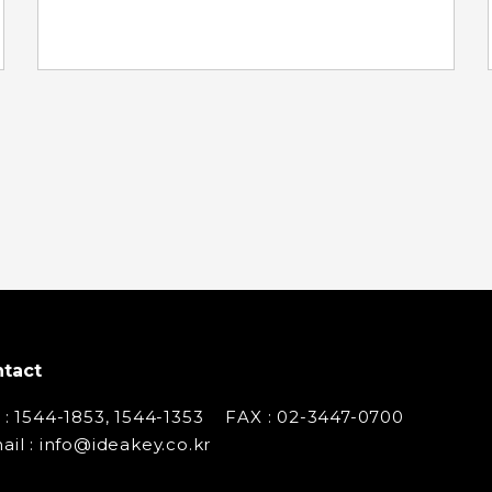
tact
 : 1544-1853, 1544-1353
FAX : 02-3447-0700
ail : info@ideakey.co.kr