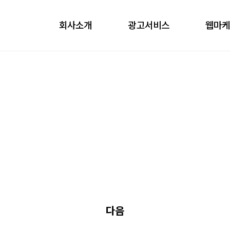
회사소개
광고서비스
웹마
obile
ontents
nfluencer
언론홍보
다음