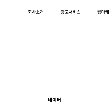
회사소개
광고서비스
웹마
obile
ontents
nfluencer
언론홍보
네이버