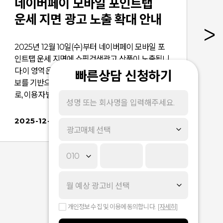
네이버페이 모바일 포인트탭
운세 지면 광고 노출 확대 안내
2025년 12월 10일(수)부터 네이버페이 모바일 포
인트탭 운세 지면에 쇼핑검색광고 상품이 노출됩니
다.이 영역은 네이버페이 이용자의 특성과 관심 정
빠른상담 신청하기
보를 기반으로 카테고리/키워드를 추천하는 영역으
로, 이용자별 관심 카테고리/키워드에 따라 관련된
광고 상품이 노출될 수 있습니다.​광고주 여러분께서
는 아래 내용을 확인하시고 광고 운영에 참고하시
2025-12-03
광고매체 선택
기 바랍니다.​■ 적용 일정- 2025년 12월 10일
(수) 이후 ~* 상기 일정은 내부 사정에 따라 변동될
수 있습니다.​■ 적용 대상- 네이버페이 모바일 포인
트탭 > 페이펫 > 오늘운세 > ‘행운의 아이템’ 추천 목
록* 쇼핑몰상품형과 제품카탈로그형 모두 노출될
수 있으며, 상품명과 이미지 등 상품 기본 정보를 중
심으로 노출됩니다.​■ 예시 이미지​※ 알아두세요!-
개인정보 수집 및 이용에 동의합니다.
[자세히]
[네이버 페이 - 모바일] 매체의 광고 기본 노출 설정