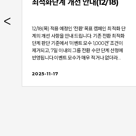
최적화단계 개선 안내(12/18)
12/18(목) 적용 예정인 '전환' 목표 캠페인 최적화 단
계의 개선 사항을 안내 드립니다. 기존 전환 최적화
이
단계 판단 기준에서 ‘이벤트 모수 1,000건’ 조건이
제거되고, 7일 이내의 그룹 전환 수만 단계 산정에
별
반영됩니다.이벤트 모수가 매우 적거나 없더라
.
도, 머신러닝이 전환 가능성이 높은 이용자에게 광
소
고를 효율적으로 노출합니다.다만, 수집 이벤트 데
2025-11-17
이터가 풍부할수록 최적화가 정교해져, 더 높은 전
피
환 성과를 기대할 수 있습니다. ■ 적용일 : 2025년 1
2월 18일(목)■ 최적화 단계 개선사항 상태 현재
이
조건 (30일이내학습된 이벤트 모수, 7일이내 그룹
른
전환수) 변경 조건 (7일이내 그룹 전환수) 1단계 1,
000건 이하 20건 미만 2단계 1,000건 이하+50
광
건 미만 20건 이상 ~ 50건 미만 3단계 1,000건 이
상+50건 이상 ~ 500건 미만 50건 이상 ~ 500건