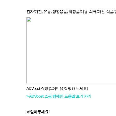
전자
/
가전
,
유통
,
생활용품
,
화장품
/
미용
,
의류
/
패션
,
식품
/
ADVoost
쇼핑 캠페인을 집행해 보세요
!
> ADVoost
쇼핑
캠페인
도움말
보러
가기
※
알아두세요
!