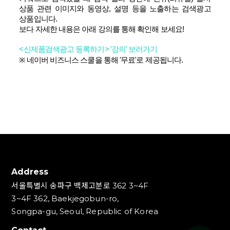
상품 관련 이미지와 동영상
,
설명 등을 노출하는 검색광고
상품입니다
.
보다 자세한 내용은 아래 강의를 통해 확인해 보세요
!
<
신제품검색광고
등록하기> '
강의'
보러가기
※
네이버 비즈니스 스쿨을 통해
'
무료
'
로 제공됩니다
.
Address
서울특별시 송파구 백제고분로 362 3~4F
3~4F 362, Baekjegobun-ro,
Songpa-gu, Seoul, Republic of Korea