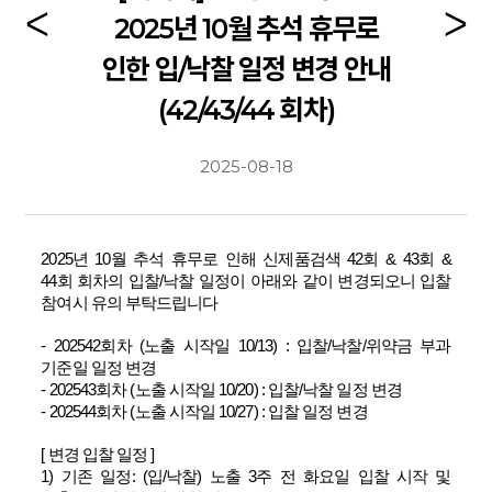
2025년 10월 추석 휴무로
인한 입/낙찰 일정 변경 안내
(42/43/44 회차)
2025-08-18
2025
년
10
월 추석 휴무로 인해 신제품검색
42
회
& 43
회
&
44
회 회차의 입찰
/
낙찰 일정이 아래와 같이 변경되오니 입찰
참여시 유의 부탁드립니다
- 202542
회차
(
노출 시작일
10/13) :
입찰
/
낙찰
/
위약금 부과
기준일 일정 변경
- 202543
회차
(
노출 시작일
10/20) :
입찰
/
낙찰 일정 변경
- 202544
회차
(
노출 시작일
10/27) :
입찰 일정 변경
[
변경 입찰 일정
]
1)
기존 일정
: (
입
/
낙찰
)
노출
3
주 전 화요일 입찰 시작 및