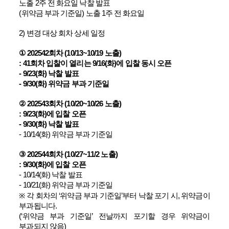
노출
2
주 전 화요일 낙찰 발표
(
위약금 부과 기준일
)
노출
1
주 전 화요일
2)
변경 대상 회차 상세 일정
① 202542
회차
(10/13~10/19
노출
)
: 41
회차 입찰이 열리는
9/16(
화
)
에 입찰 동시 오픈
- 9/23(
화
)
낙찰 발표
- 9/30(
화
)
위약금 부과 기준일
② 202543
회차
(10/20~10/26
노출
)
: 9/23(
화
)
에 입찰 오픈
- 9/30(
화
)
낙찰 발표
- 10/14(
화
)
위약금 부과 기준일
③ 202544
회차
(10/27~11/2
노출
)
: 9/30(
화
)
에 입찰 오픈
- 10/14(
화
)
낙찰 발표
- 10/21(
화
)
위약금 부과 기준일
※
각 회차의
‘
위약금 부과 기준일
’
부터 낙찰 포기 시
,
위약금이
부과됩니다
.
(‘
위약금 부과 기준일
’
전날까지 포기할 경우 위약금이
부과되지 않음
)