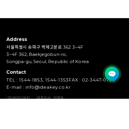
Address
서울특별시 송파구 백제고분로 362 3~4F
3~4F 362, Baekjegobun-ro,
Songpa-gu, Seoul, Republic of Korea
Contact
TEL : 1544-1853, 1544-1353
FAX : 02-3447-0700
E-mail : info@ideakey.co.kr
(주)아이디어키
대표이사 : 안정윤
사업자등록번호 : 220‍-87-07893
통신판매업신고번호 : 2023-서울송파-5801호
개인정보책임자 : 백창인
Copyright (C) IDEAKEY INC. All Rights Reserved.