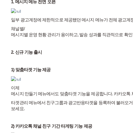
1.
메시지
메뉴
전면
오픈
일부
광고계정에
제한적으로
제공됐던
메시지
메뉴가
전체
광고계
채널별
/
메시지별
운영
현황
관리가
용이하고
,
발송
성과를
직관적으로
확인
2.
신규
기능
출시
1)
맞춤타겟
기능
제공
이제
메시지
만들기
메뉴에서도
맞춤타겟
기능을
제공합니다
.
카카오톡
타겟관리
메뉴에서
친구그룹과
광고반응타겟을
등록하여
불러오거
보세요
.
2)
카카오톡
채널
친구 기간
타게팅
기능
제공