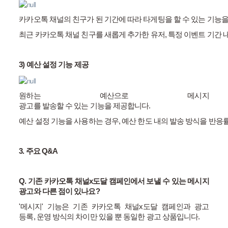
카카오톡
채널의
친구가
된
기간에
따라
타게팅을
할
수
있는
기능
최근
카카오톡
채널
친구를
새롭게
추가한
유저
,
특정
이벤트
기간
3)
예산
설정
기능
제공
원하는 예산으로
메시지
광고를
발송할
수
있는
기능을
제공합니다
.
예산
설정
기능을
사용하는
경우
,
예산
한도
내의
발송
방식을
반응
3.
주요
Q&A
Q.
기존 카카오톡 채널
x
도달 캠페인에서 보낼 수 있는 메시지
광고와 다른 점이 있나요
?
'
메시지
'
기능은 기존 카카오톡 채널
x
도달 캠페인과 광고
등록
,
운영 방식의 차이만 있을 뿐 동일한 광고 상품입니다
.