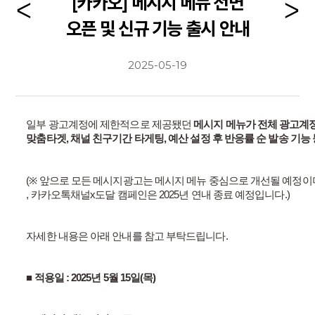
[카카오] 메시지 메뉴 전면
오픈 및 신규 기능 출시 안내
2025-05-19
일부
광고계정에
제한적으로
제공됐던
메시지
메뉴가
전체
광고계
맞춤타겟
,
채널
친구기간
타게팅
,
예산
설정
후
반응률
순
발송
기능
(※
앞으로
모든
메시지광고는
메시지
메뉴
중심으로
개선될
예정이
,
카카오톡채널
x
도달
캠페인은
2025
년
연내
종료
예정입니다
.)
자세한 내용은 아래 안내를 참고 부탁드립니다
.
■
적용일
: 2025
년
5
월
15
일
(
목
)