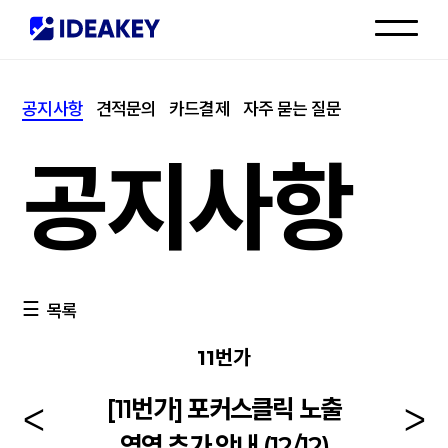
인재채용
공지사항
견적문의
카드결제
자주 묻는 질문
고객센터
공지사항
목록
11번가
[11번가] 포커스클릭 노출
영역 추가 안내 (12/12)