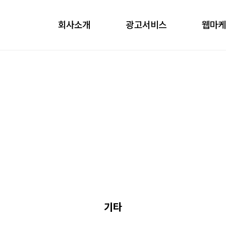
회사소개
광고서비스
웹마
obile
ontents
nfluencer
언론홍보
기타