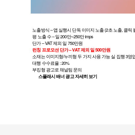
노출방식 – 앱 실행시 단독 이미지 노출
(2
초 노출
,
클릭 
평 노출 수 – 일
200
만
~250
만
imps
단가 –
VAT
제외 일
750
만원
런칭 프로모션 단가 –
VAT
제외 일
500
만원
소재는 이미지형
/
누끼형 두 가지 사용 가능 실 집행
3
영업
대행 수수료율
: 20%
부킹형 광고로 채널팀 문의
​
스플래시
배너
광고
자세히
보기