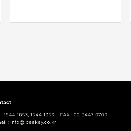
tact
 : 1544-1853, 1544-1353
FAX : 02-3447-0700
ail : info@ideakey.co.kr