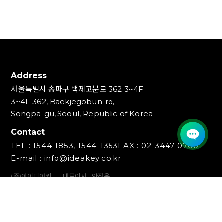
Address
서울특별시 송파구 백제고분로 362 3~4F
3~4F 362, Baekjegobun-ro,
Songpa-gu, Seoul, Republic of Korea
Contact
TEL : 1544-1853, 1544-1353
FAX : 02-3447-0700
E-mail : info@ideakey.co.kr
(주)아이디어키
대표이사 : 안정윤
사업자등록번호 : 220‍-87-07893
통신판매업신고번호 : 2023-서울송파-5801호
개인정보책임자 : 백창인
Copyright (C) IDEAKEY INC. All Rights Reserved.