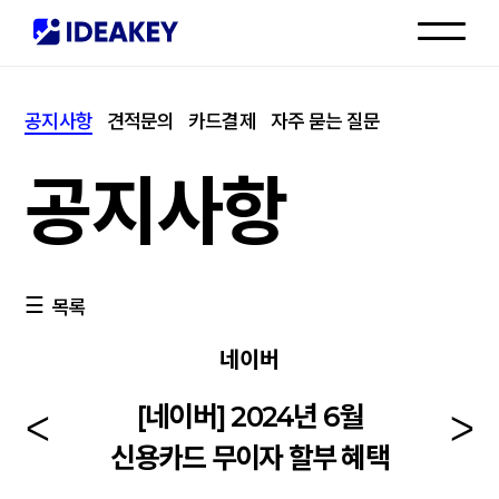
인재채용
공지사항
견적문의
카드결제
자주 묻는 질문
고객센터
공지사항
목록
네이버
[네이버] 2024년 6월
신용카드 무이자 할부 혜택