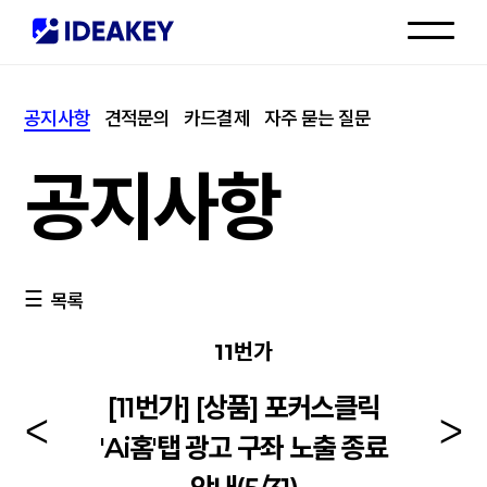
인재채용
공지사항
견적문의
카드결제
자주 묻는 질문
고객센터
공지사항
목록
11번가
[11번가] [상품] 포커스클릭
'Ai홈'탭 광고 구좌 노출 종료